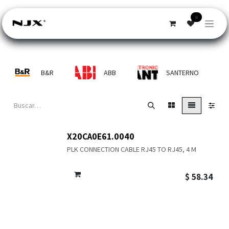
Ir al contenido
0
B&R
ABB
SANTERNO
X20CA0E61.0040
PLK CONNECTION CABLE RJ45 TO RJ45, 4 M
$
58.34